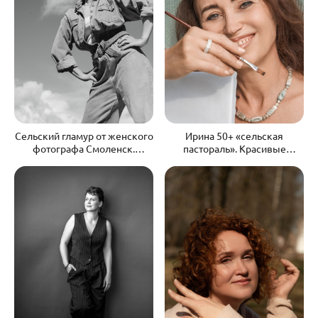
Ирина 50+ «сельская
Сельский гламур от женского
пастораль». Красивые
фотографа Смоленск.
фотографии. Смоленск
Модель: Наталья 50+