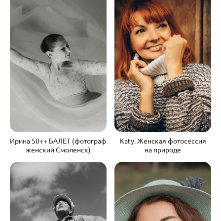
Katy. Женская фотосессия
Ирина 50++ БАЛЕТ (фотограф
на природе
женский Смоленск)